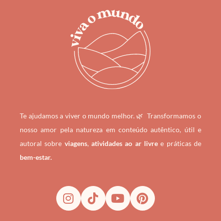
Te ajudamos a viver o mundo melhor. 🌿
Transformamos o
nosso amor pela natureza em conteúdo autêntico, útil e
autoral sobre
viagens
,
atividades ao ar livre
e práticas de
bem-estar.
I
T
Y
P
n
i
o
i