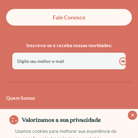
s
k
u
n
Fale Conosco
t
t
t
t
a
o
u
e
Inscreva-se e receba nossas novidades:
g
k
b
r
r
e
e
a
s
Quem Somos
m
t
Autores
Valorizamos a sua privacidade
Trabalhe Conosco
Usamos cookies para melhorar sua experiência de
Contato