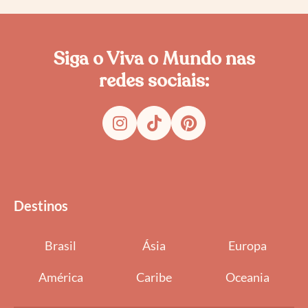
Siga o Viva o Mundo nas
redes sociais:
I
T
P
n
i
i
s
k
n
t
t
t
a
o
e
g
k
r
r
e
Destinos
a
s
m
t
Brasil
Ásia
Europa
América
Caribe
Oceania