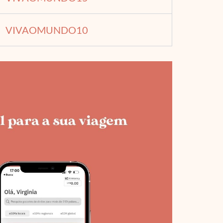
VIVAOMUNDO10