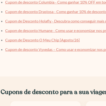
Cupom de desconto Columbia - Como ganhar 10% OFF em tod
Cupom de desconto Drastosa - Como ganhar 10% de desconto 
Cupom de Desconto Holafly - Descubra como conseguir mais
Cupom de desconto Humane - Como usar e economizar nos p
Cupom de Desconto O Meu Chip [Agosto/26]
Cupom de desconto Vyvedas – Como usar e economizar nos p
Cupons de desconto para a sua viag