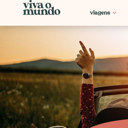
Ir
para
viagens
o
conteúdo