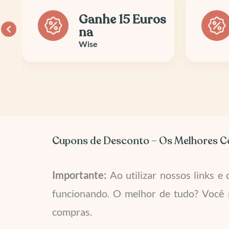
Ganhe 15 Euros
na
Wise
Cupons de Desconto – Os Melhores C
Importante:
Ao utilizar nossos links 
funcionando. O melhor de tudo? Você 
compras.