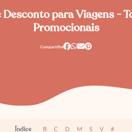
 Desconto para Viagens - T
Promocionais
B
C
D
M
S
V
#