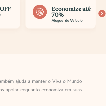
 OFF
Economize até
70%
m
Aluguel de Veículo
 também ajuda a manter o Viva o Mundo
nos apoiar enquanto economiza em suas