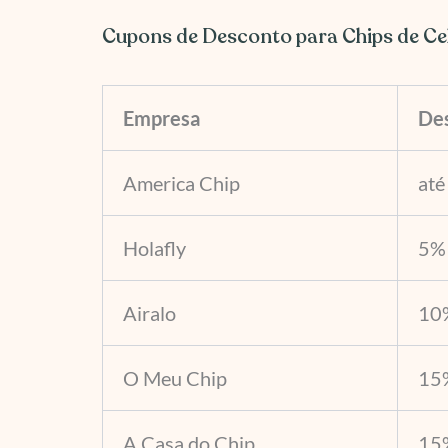
Cupons de Desconto para Chips de Ce
Empresa
De
America Chip
até
Holafly
5%
Airalo
10
O Meu Chip
15
A Casa do Chip
15