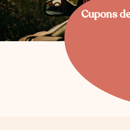
Cupons de