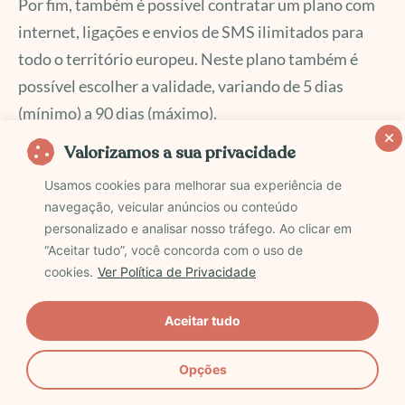
Por fim, também é possível contratar um plano com
internet, ligações e envios de SMS ilimitados para
todo o território europeu. Neste plano também é
possível escolher a validade, variando de 5 dias
(mínimo) a 90 dias (máximo).
Valorizamos a sua privacidade
Valor: de U$ 45 (5 dias) a U$ 222,90 (90 dias)
Usamos cookies para melhorar sua experiência de
Cupom de desconto para SIM Europa:
navegação, veicular anúncios ou conteúdo
VIVAOMUNDO10
personalizado e analisar nosso tráfego. Ao clicar em
Onde comprar:
Clique Aqui
ou aqui na promoção
“Aceitar tudo”, você concorda com o uso de
cookies.
Ver Política de Privacidade
que
garante 50% de desconto em planos mensais
.
Aceitar tudo
América do Sul, Central e Caribe – Internet
Ilimitada
Opções