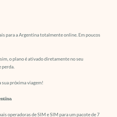
ais para a Argentina totalmente online. Em poucos
sim, o plano é ativado diretamente no seu
e perda.
ra sua próxima viagem!
entina
ipais operadoras de SIM e SIM para um pacote de 7