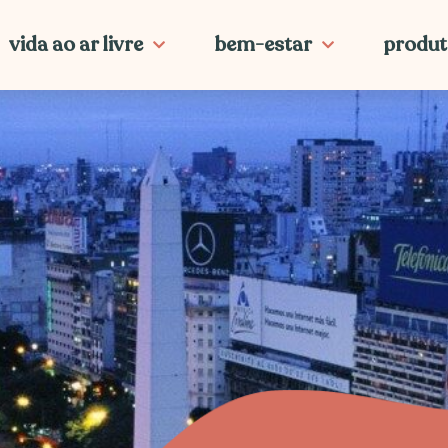
vida ao ar livre
bem-estar
produt