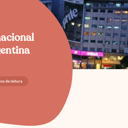
nacional
gentina
os de leitura