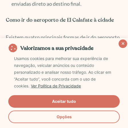
enviadas direto ao destino final.
Como ir do aeroporto de El Calafate à cidade
Existem quatro principais formas de ir do aeroporto
de El Calafate até a cidade de mesmo nome, confira
Valorizamos a sua privacidade
abaixo:
Usamos cookies para melhorar sua experiência de
navegação, veicular anúncios ou conteúdo
Transfer no aeroporto de El Calafate
(minha
personalizado e analisar nosso tráfego. Ao clicar em
“Aceitar tudo”, você concorda com o uso de
indicação!)
cookies.
Ver Política de Privacidade
Na minha opinião, se você não tem a intenção de
Aceitar tudo
alugar um carro, a melhor forma de chegar do
aeroporto de El Calafate até a cidade é reservando
Opções
um transfer antecipadamente. Dessa forma, você