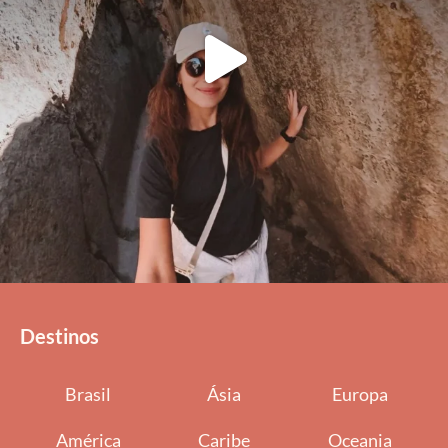
Destinos
Brasil
Ásia
Europa
América
Caribe
Oceania