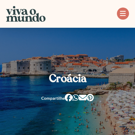
Ir
para
o
conteúdo
Croácia