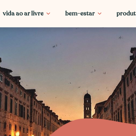
vida ao ar livre
bem-estar
produt