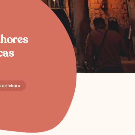
lhores
cas
 de leitura