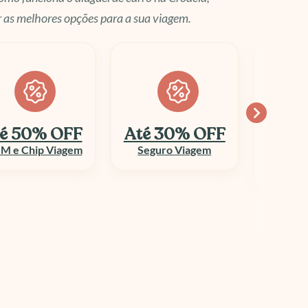
 as melhores opções para a sua viagem.
é 30% OFF
Economize
10
até 70%
Seguro Viagem
Columbi
Aluguel de Veículo