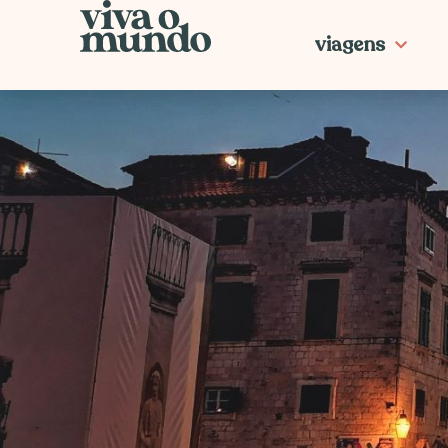
Ir
para
viagens
o
conteúdo