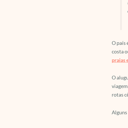
O país 
costa 
praias 
O alugu
viagem.
rotas c
Alguns 