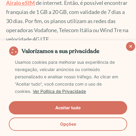
Airalo eSIM
de internet. Então, é possível encontrar
franquias de 1 GB a 20 GB, com validade de 7 dias a
30 dias. Por fim, os planos utilizam as redes das
operadoras Vodafone, Telecom Itália ou Wind Tre na
velocidade 4G LTE.
Valorizamos a sua privacidade
Valor: de U$ 4,50 (1GB por 7 dias) a U$ 33 (20GB
Usamos cookies para melhorar sua experiência de
por 30 dias)
navegação, veicular anúncios ou conteúdo
Cupom de desconto:
VIVAOMUNDO10
personalizado e analisar nosso tráfego. Ao clicar em
“Aceitar tudo”, você concorda com o uso de
Onde comprar:
clique aqui
cookies.
Ver Política de Privacidade
Espanha
Aceitar tudo
Para a Espanha são
seis planos Airalo eSIM
de
Opções
internet, também com franquias variando de 1GB a