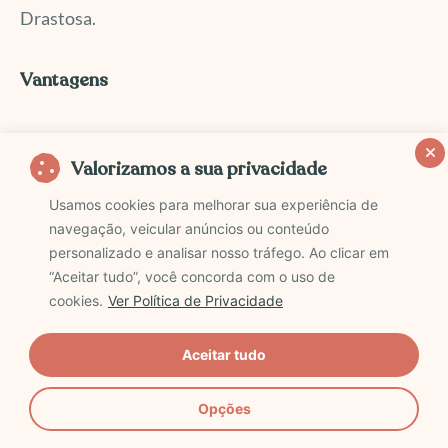
Drastosa.
Vantagens
Marcas premium com ótimo custo-benefício
:
Valorizamos a sua privacidade
Encontre produtos das melhores marcas
esportivas por preços que realmente valem a
Usamos cookies para melhorar sua experiência de
pena.
navegação, veicular anúncios ou conteúdo
personalizado e analisar nosso tráfego. Ao clicar em
Loja física
: A unidade da Rua dos Pinheiros
“Aceitar tudo”, você concorda com o uso de
oferece uma experiência de compra com
cookies.
Ver Política de Privacidade
descontos ainda melhores que no online.
Oportunidades
: Destaque para peças da
Aceitar tudo
Columbia de coleções passadas com preços abaixo
do mercado.
Opções
Variedade de opções
: Desde roupas até