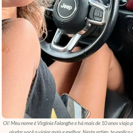
Oi! Meu nome é Virginia Falanghe e há mais de 10 anos viajo 
ajudar você a viajar mais e melhor. Neste artigo, te explic