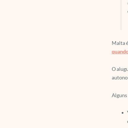
Malta é
quando 
O alugu
autonom
Alguns 