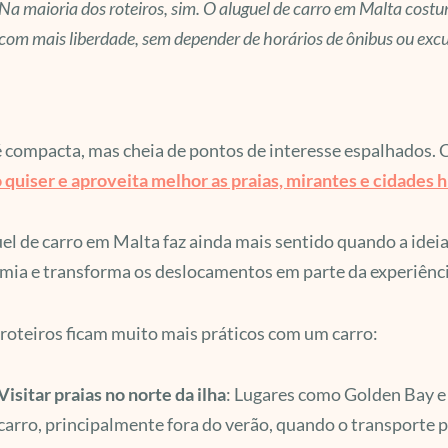
Na maioria dos roteiros, sim. O aluguel de carro em Malta costu
com mais liberdade, sem depender de horários de ônibus ou exc
 compacta, mas cheia de pontos de interesse espalhados.
quiser e aproveita melhor as praias, mirantes e cidades h
el de carro em Malta faz ainda mais sentido quando a ideia é
ia e transforma os deslocamentos em parte da experiênci
roteiros ficam muito mais práticos com um carro:
Visitar praias no norte da ilha
: Lugares como Golden Bay e 
carro, principalmente fora do verão, quando o transporte p