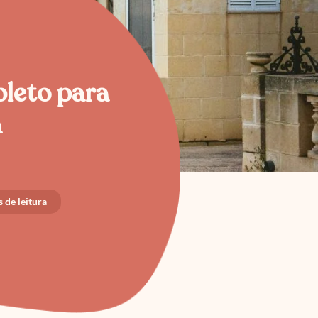
pleto para
a
 de leitura