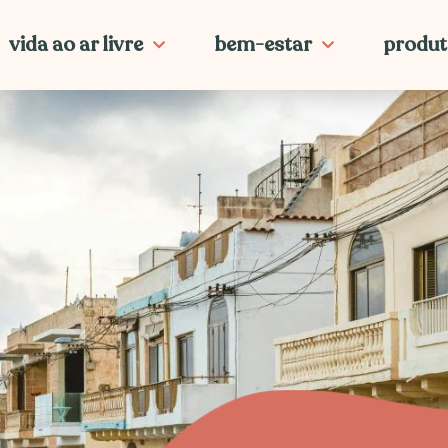
vida ao ar livre
bem-estar
produt