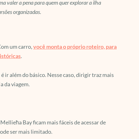
ma valer a pena para quem quer explorar a ilha
ursões organizadas.
 Com um carro,
você monta o próprio roteiro, para
istóricas
.
 ir além do básico. Nesse caso, dirigir traz mais
a da viagem.
Mellieħa Bay ficam mais fáceis de acessar de
ode ser mais limitado.