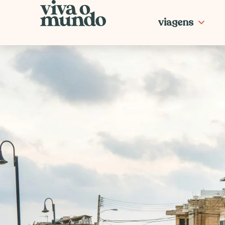
Ir
para
viagens
o
conteúdo