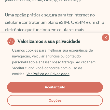
Uma opção prática e segura para ter internet no
celular é contratar um plano eSIM. O eSIM é um chip
eletrônico que funciona em celulares mais
modernos. Ele não precisa ser inserido nem retirado,
Valorizamos a sua privacidade
como o chip tradicional.
Usamos cookies para melhorar sua experiência de
navegação, veicular anúncios ou conteúdo
Basta ativar o plano digitalmente para começar a
personalizado e analisar nosso tráfego. Ao clicar em
usar a internet. A ativação varia conforme a empresa.
“Aceitar tudo”, você concorda com o uso de
Pode ser feita pelo aplicativo ou com um código nas
cookies.
Ver Política de Privacidade
configurações do celular.
Aceitar tudo
Opções