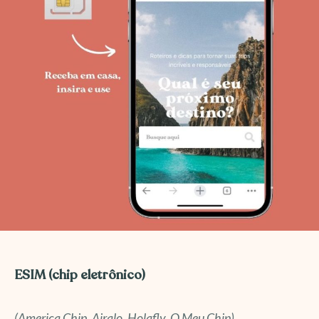
ESIM (chip eletrônico)
(America Chip, Airalo, Holafly, O Meu Chip)