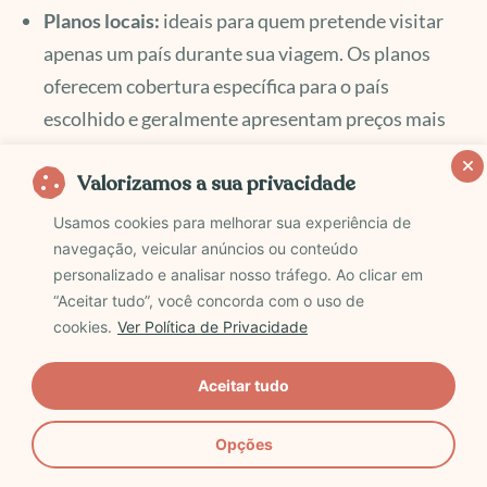
Planos locais:
ideais para quem pretende visitar
apenas um país durante sua viagem. Os planos
oferecem cobertura específica para o país
escolhido e geralmente apresentam preços mais
acessíveis em comparação com os planos
Valorizamos a sua privacidade
regionais.
Planos regionais:
perfeitos para quem planeja
Usamos cookies para melhorar sua experiência de
visitar vários países dentro de uma mesma região,
navegação, veicular anúncios ou conteúdo
personalizado e analisar nosso tráfego. Ao clicar em
como a Europa ou a América do Sul. Esses planos
“Aceitar tudo”, você concorda com o uso de
oferecem cobertura nos países da região
cookies.
Ver Política de Privacidade
selecionada, permitindo que você se mantenha
conectado durante todo o seu roteiro de viagem
Aceitar tudo
sem a necessidade de adquirir vários planos locais.
Opções
Ao analisar o seu roteiro de viagem, considere os