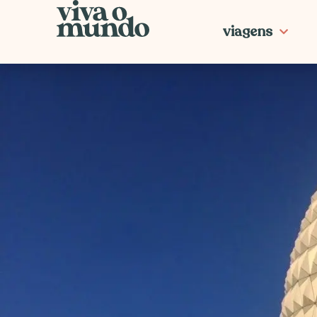
Ir
para
viagens
o
conteúdo