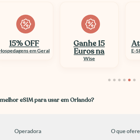
Ganhe 15
Até 50% OFF
At
Euros na
E-SIM e Chip Viagem
Wise
 melhor eSIM para usar em Orlando?
Operadora
O que ofer