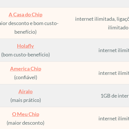
A Casa do Chip
internet ilimitada, ligaç
ior desconto e bom custo-
ilimitado
benefício)
Holafly
internet ilim
(bom custo-benefício)
America Chip
internet ilim
(confiável)
Airalo
1GB de inter
(mais prático)
O Meu Chip
internet ilim
(maior desconto)