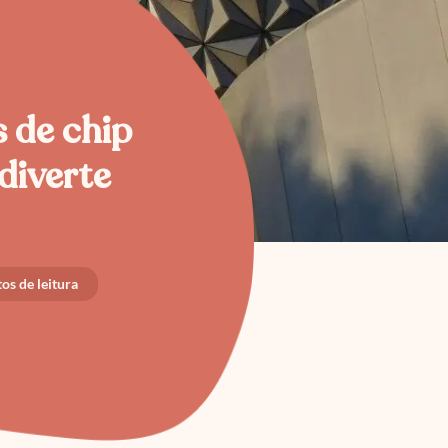
 de chip
diverte
os de leitura