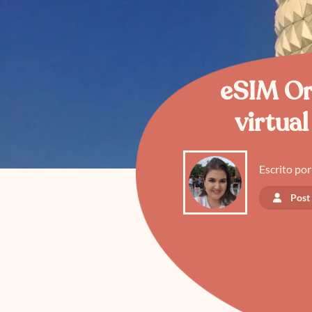
eSIM Or
virtua
Escrito por
Post