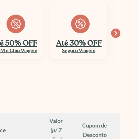
é 30% OFF
Economize
10
até 70%
Seguro Viagem
Columbi
Aluguel de Veículo
Valor
Cupom de
ece
(p/ 7
Desconto