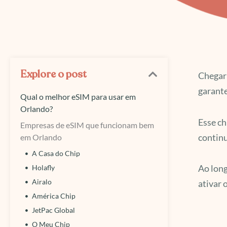
Explore o post
Chegar 
garante
Qual o melhor eSIM para usar em
Orlando?
Esse ch
Empresas de eSIM que funcionam bem
continu
em Orlando
A Casa do Chip
Ao long
Holafly
Airalo
ativar 
América Chip
JetPac Global
O Meu Chip