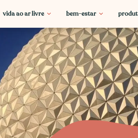
vida ao ar livre
bem-estar
produt