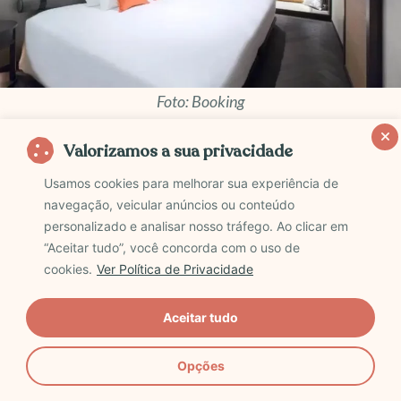
Foto: Booking
O hotel é um estabelecimento de luxo que mescla a
Valorizamos a sua privacidade
arquitetura tradicional japonesa com toques
Usamos cookies para melhorar sua experiência de
modernos. Esta combinação proporciona uma
navegação, veicular anúncios ou conteúdo
estadia única de conforto e elegância.
personalizado e analisar nosso tráfego. Ao clicar em
“Aceitar tudo”, você concorda com o uso de
cookies.
Ver Política de Privacidade
Recebe avaliações positivas por sua localização
privilegiada, instalações limpas, e o atendimento
Aceitar tudo
cuidadoso e personalizado de sua equipe. É comum
ler avaliações destacando todas as comodidades da
Opções
suíte, necessárias para garantir conforto.