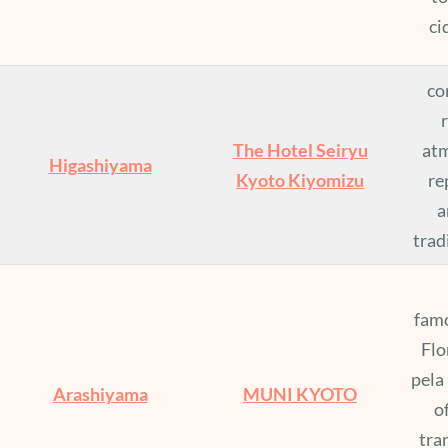
ci
co
The Hotel Seiryu
atm
Higashiyama
Kyoto Kiyomizu
re
a
trad
famo
Flo
pela
Arashiyama
MUNI KYOTO
o
tra