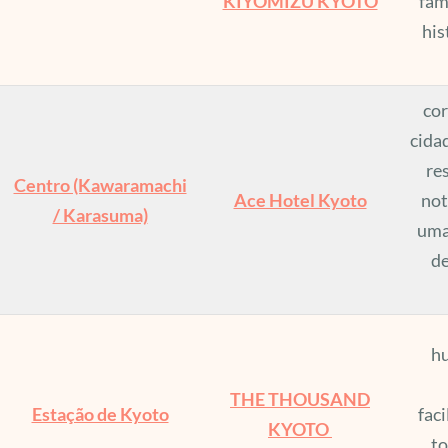
KIYOMIZU KYOTO
fam
his
cor
cidad
re
Centro (Kawaramachi
Ace Hotel Kyoto
not
/ Karasuma)
uma
d
hu
THE THOUSAND
Estação de Kyoto
faci
KYOTO
to