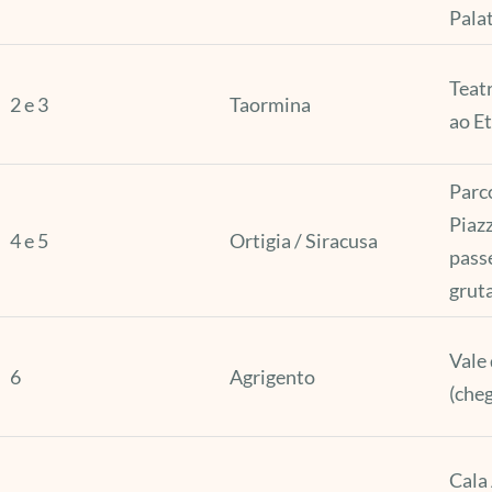
Pala
Teat
2 e 3
Taormina
ao Et
Parco
Piaz
4 e 5
Ortigia / Siracusa
pass
grut
Vale
6
Agrigento
(che
Cala