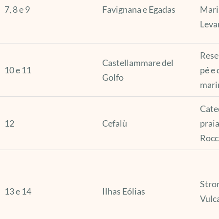
7, 8 e 9
Favignana e Egadas
Marin
Leva
Rese
Castellammare del
10 e 11
pé e 
Golfo
mari
Cate
12
Cefalù
praia
Rocc
Strom
13 e 14
Ilhas Eólias
Vulc