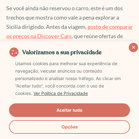
Se você ainda não reservou o carro, este é um dos
trechos que mostra como vale a pena explorar a
Sicília dirigindo. Antes da viagem,
gosto de comparar
os preços na
Discover Cars
, que reúne ofertas de
diferentes locadoras e facilita encontrar boas opções
Valorizamos a sua privacidade
para percorrer a ilha com mais liberdade.
Usamos cookies para melhorar sua experiência de
navegação, veicular anúncios ou conteúdo
Taormina é a cidade mais fotografada da Sicília, e não
personalizado e analisar nosso tráfego. Ao clicar em
é à toa. O Teatro Antico, construído pelos gregos no
“Aceitar tudo”, você concorda com o uso de
século III a.C. e ampliado pelos romanos, fica numa
cookies.
Ver Política de Privacidade
falésia com vista direta para o Etna e para o Mar
Aceitar tudo
Jônico. Você sente o vento quente do vulcão
enquanto olha para as ruínas. É um dos poucos
Opções
lugares onde paisagem e história se somam sem que
uma anule a outra.