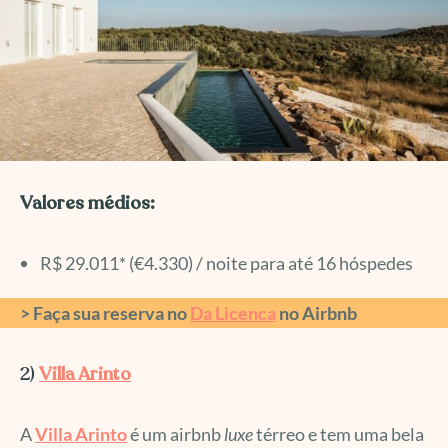
Valores médios:
R$ 29.011* (€4.330) / noite para até 16 hóspedes
> Faça sua reserva no
Da Licenca
no Airbnb
2)
Villa Arinto
A
Villa Arinto
é um airbnb
luxe
térreo e tem uma bela