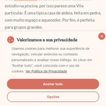
estúdio na piscina, por isso parece uma Vila
particular. É uma típica casa de aldeia, feita em pedra,
com muito espaço e aquecedor. Por fim, é perfeita
para grupos grandes.
Valorizamos a sua privacidade
Onde fica
Usamos cookies para melhorar sua experiência de
navegação, veicular anúncios ou conteúdo
No Vilarejo da Conceição, em Beja. Cerca de 5km de
personalizado e analisar nosso tráfego. Ao clicar em
do centro histórico de Messejana.
“Aceitar tudo”, você concorda com o uso de
cookies.
Ver Política de Privacidade
Aceitar tudo
Opções