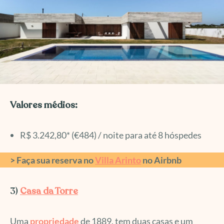
Valores médios:
R$ 3.242,80* (€484) / noite para até 8 hóspedes
> Faça sua reserva no
Villa Arinto
no Airbnb
3)
Casa da Torre
Uma
propriedade
de 1889, tem duas casas e um