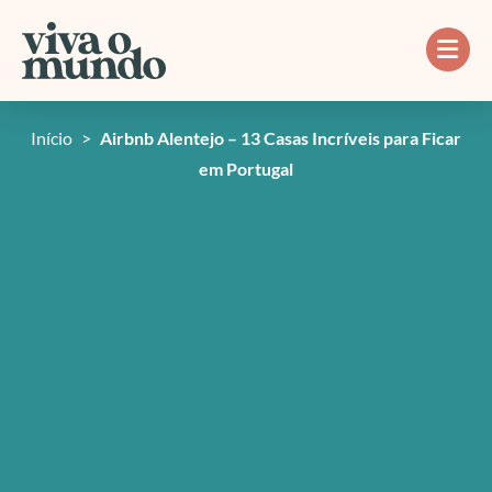
Ir
para
o
conteúdo
Início
>
Airbnb Alentejo – 13 Casas Incríveis para Ficar
em Portugal