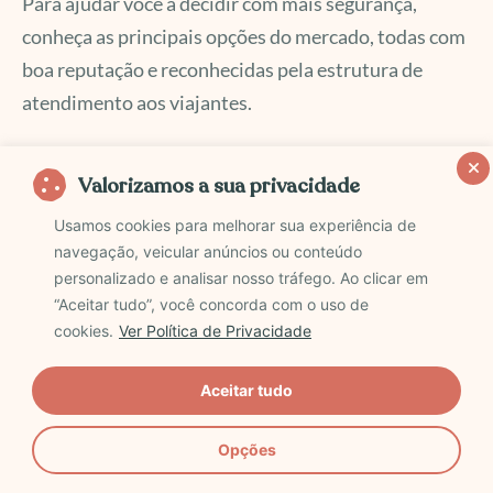
Para ajudar você a decidir com mais segurança,
conheça as principais opções do mercado, todas com
boa reputação e reconhecidas pela estrutura de
atendimento aos viajantes.
Cruise America: custo-benefício ideal
Valorizamos a sua privacidade
Usamos cookies para melhorar sua experiência de
A
Cruise America
é a locadora mais popular e a que
navegação, veicular anúncios ou conteúdo
oferece o melhor custo-benefício para quem quer
personalizado e analisar nosso tráfego. Ao clicar em
viajar de motorhome pelos Estados Unidos.
“Aceitar tudo”, você concorda com o uso de
cookies.
Ver Política de Privacidade
Vantagens:
frota grande e variada, preços
Aceitar tudo
acessíveis e seguro já incluído na diária.
Perfil ideal:
primeira viagem de motorhome,
Opções
famílias pequenas e grupos que priorizam