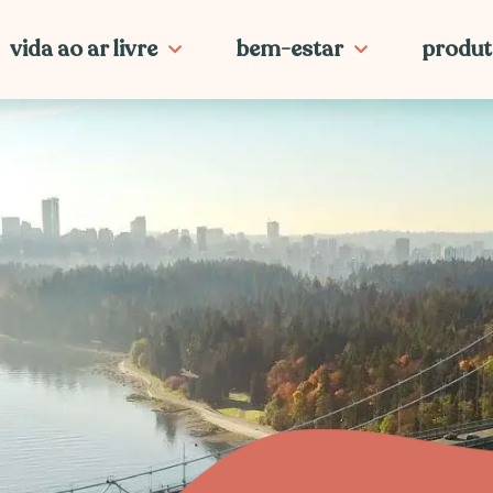
vida ao ar livre
bem-estar
produt