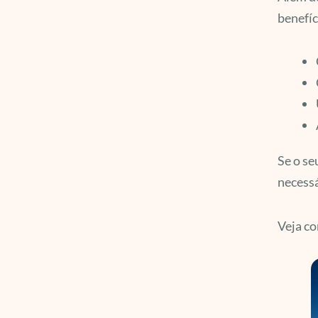
benefí
Se o se
necessá
Veja co