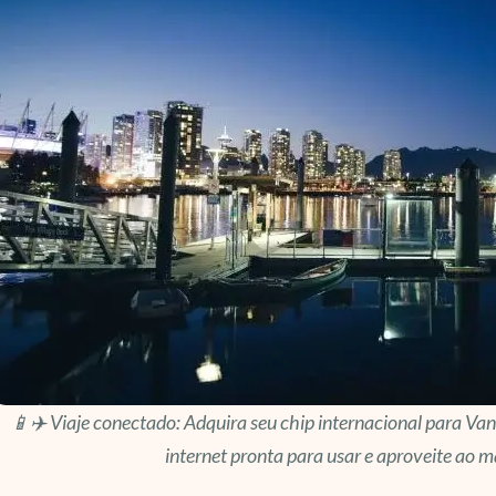
📱✈️ Viaje conectado: Adquira seu chip internacional para Va
internet pronta para usar e aproveite ao 