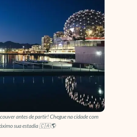
ncouver antes de partir! Chegue na cidade com
máximo sua estadia 🇨🇦🌎