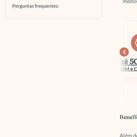
melhor
Perguntas frequentes:
Ganhe 15
Até 50% OFF
Euros na
E-SIM e Chip Viagem
Wise
Benefí
Além do