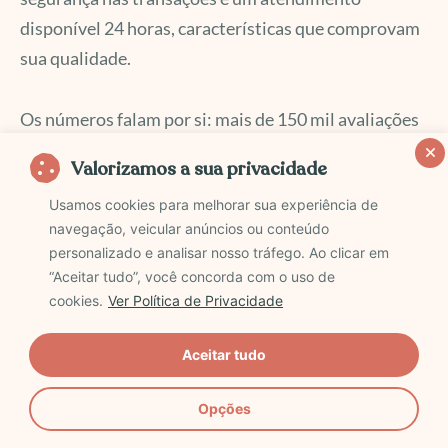
disponível 24 horas, características que comprovam
sua qualidade.
Os números falam por si: mais de 150 mil avaliações
positivas no Trustpilot e respostas rápidas para
Valorizamos a sua privacidade
eventuais problemas mostram que a empresa leva a
Usamos cookies para melhorar sua experiência de
satisfação dos clientes a sério. A facilidade de
navegação, veicular anúncios ou conteúdo
pagamento em real e a interface intuitiva do site são
personalizado e analisar nosso tráfego. Ao clicar em
outros pontos que reforçam essa qualidade.
“Aceitar tudo”, você concorda com o uso de
cookies.
Ver Política de Privacidade
Se você busca praticidade e confiança para organizar
Aceitar tudo
sua viagem, a Civitatis cumpre o que promete. É uma
plataforma boa, que facilita o acesso aos melhores
Opções
passeios turísticos com tranquilidade e eficiência.