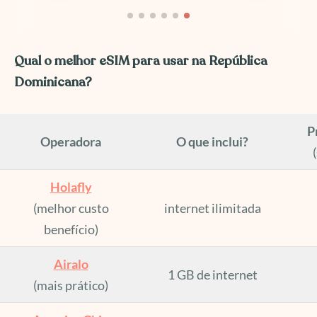
Qual o melhor eSIM para usar na República
Dominicana?
P
Operadora
O que inclui?
Holafly
(melhor custo
internet ilimitada
benefício)
Airalo
1 GB de internet
(mais prático)