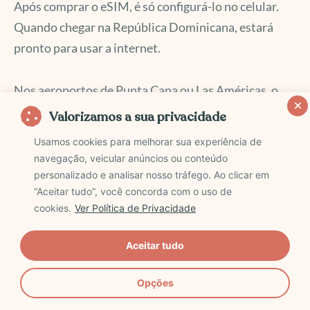
Após comprar o eSIM, é só configurá-lo no celular.
Quando chegar na República Dominicana, estará
pronto para usar a internet.
Nos aeroportos de Punta Cana ou Las Américas, o
processo é simples. Basta abrir o aplicativo da
Valorizamos a sua privacidade
operadora ou escanear um QR code. Em minutos,
Usamos cookies para melhorar sua experiência de
você estará conectado à rede local, sem precisar
navegação, veicular anúncios ou conteúdo
mexer no celular ou trocar o chip.
personalizado e analisar nosso tráfego. Ao clicar em
“Aceitar tudo”, você concorda com o uso de
cookies.
Ver Política de Privacidade
Comprar um Sim digital vale a pena?
Aceitar tudo
Imagine este cenário: você chega à República
Dominicana e já está conectado à internet. Pode até
Opções
avisar sua família que chegou bem enquanto ainda