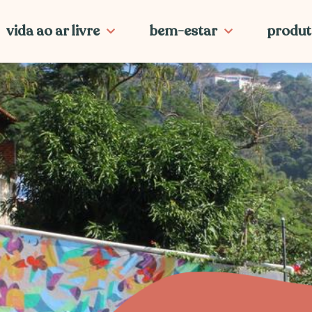
vida ao ar livre
bem-estar
produt