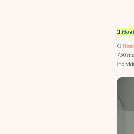
1)
H
ost
O
Host
750 met
individ