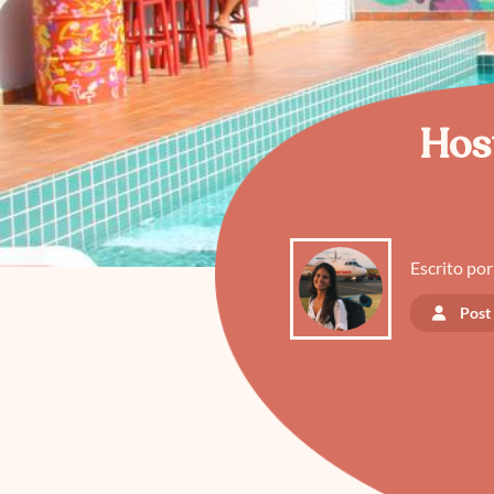
Host
Escrito por
Post