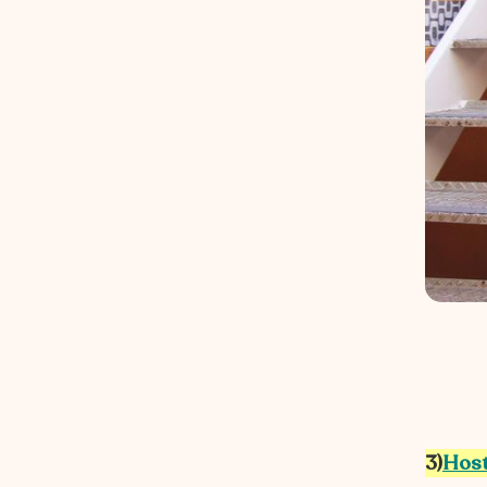
3)
Host