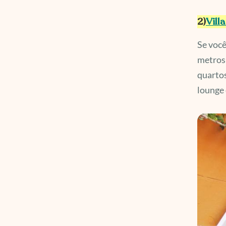
2)
Vill
Se você
metros
quartos
lounge 