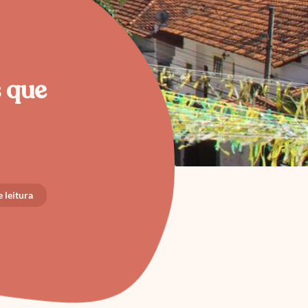
s que
 leitura