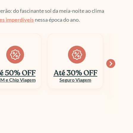
verão: do fascinante sol da meia-noite ao clima
es imperdíveis
nessa época do ano.
é 30% OFF
Economize
10
até 70%
Seguro Viagem
Columbi
Aluguel de Veículo