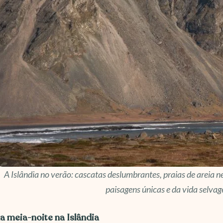
A Islândia no verão: cascatas deslumbrantes, praias de areia n
paisagens únicas e da vida selvag
da meia-noite na Islândia