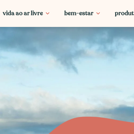
vida ao ar livre
bem-estar
produt