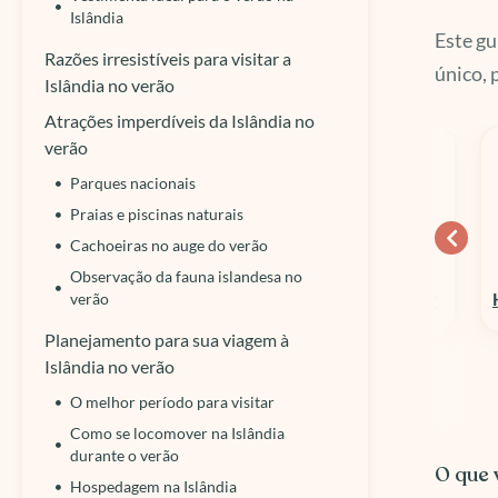
Islândia
Este gu
Razões irresistíveis para visitar a
único, 
Islândia no verão
Atrações imperdíveis da Islândia no
verão
Parques nacionais
Praias e piscinas naturais
Cachoeiras no auge do verão
10% OFF
15% OFF
Observação da fauna islandesa no
Columbia Sportswear
Hospedagens em Geral
verão
Planejamento para sua viagem à
Islândia no verão
O melhor período para visitar
Como se locomover na Islândia
durante o verão
O que v
Hospedagem na Islândia