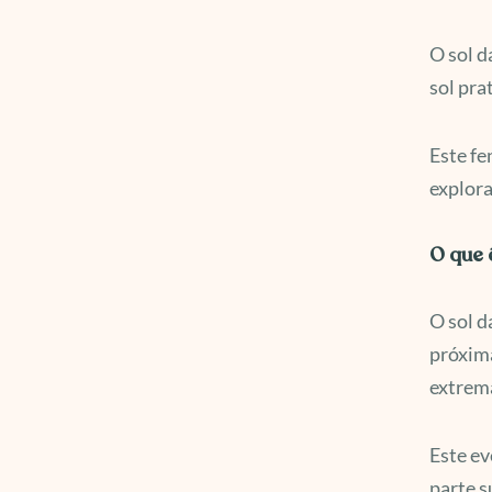
O sol d
sol pra
Este fe
explora
O que 
O sol d
próxima
extrem
Este ev
parte s