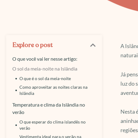
Explore o post
A Islân
naturai
O que você vai ler nesse artigo:
O sol da meia-noite na Islândia
Já pens
O que é o sol da meia-noite
luz do 
Como aproveitar as noites claras na
aventu
Islândia
Temperatura e clima da Islândia no
Nesta é
verão
aninhad
O que esperar do clima islandês no
verão
regiõe
Vestimenta ideal para o verão na