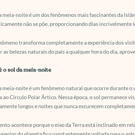
a meia-noite é um dos fenômenos mais fascinantes da Islân
ticamente não se põe, proporcionando dias incrivelmente lo
nômeno transforma completamente a experiência dos visita
r as belezas naturais do país a qualquer hora do dia, ap
é o sol da meia-noite
a meia-noite é um fenômeno natural que ocorre durante o ve
 ao Círculo Polar Ártico. Nessa época, o sol permanece vis
amente longos e noites que nunca escurecem completame
ento acontece porque o eixo da Terra está inclinado em rel
uperior do planeta fica constantemente voltada para o astro