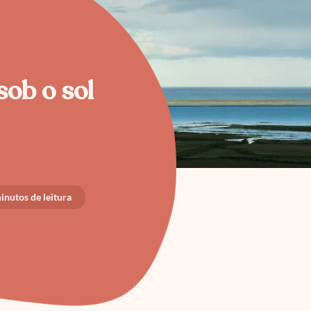
sob o sol
inutos de leitura