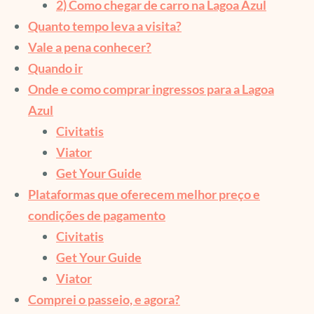
2) Como chegar de carro na Lagoa Azul
Quanto tempo leva a visita?
Vale a pena conhecer?
Quando ir
Onde e como comprar ingressos para a Lagoa
Azul
Civitatis
Viator
Get Your Guide
Plataformas que oferecem melhor preço e
condições de pagamento
Civitatis
Get Your Guide
Viator
Comprei o passeio, e agora?