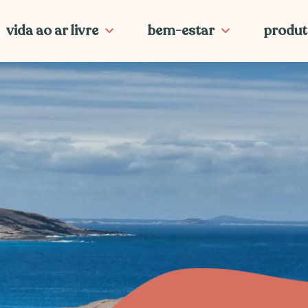
vida ao ar livre
bem-estar
produt