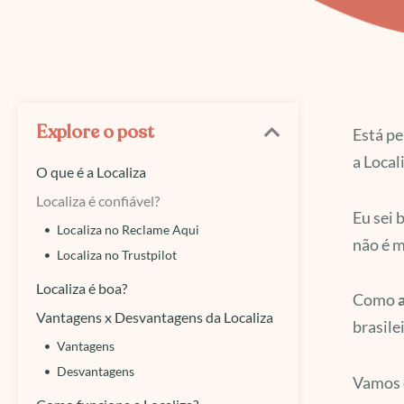
Explore o post
Está p
a Local
O que é a Localiza
Localiza é confiável?
Eu sei 
Localiza no Reclame Aqui
não é m
Localiza no Trustpilot
Localiza é boa?
Como
Vantagens x Desvantagens da Localiza
brasile
Vantagens
Desvantagens
Vamos d