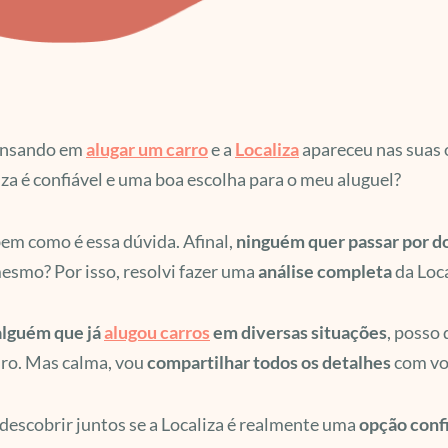
ensando em
alugar um carro
e a
Localiza
apareceu nas suas 
iza é confiável e uma boa escolha para o meu aluguel?
bem como é essa dúvida. Afinal,
ninguém quer passar por do
esmo? Por isso, resolvi fazer uma
análise completa
da Loca
alguém que já
alugou carros
em diversas situações
, posso
iro. Mas calma, vou
compartilhar todos os detalhes
com voc
escobrir juntos se a Localiza é realmente uma
opção conf