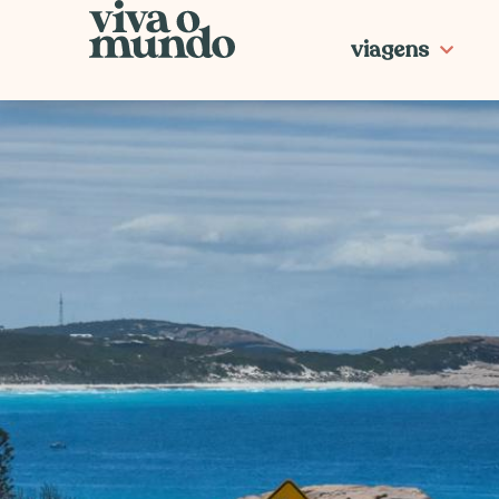
Ir
para
viagens
o
conteúdo