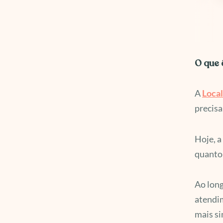
O que 
A
Local
precisa
Hoje, a
quanto 
Ao long
atendim
mais si