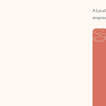
A Local
empresa