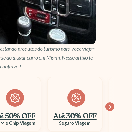
estando produtos do turismo para você viajar
de ao alugar carro em Miami. Nesse artigo te
 confiável!
é 30% OFF
Economize
10
até 70%
Seguro Viagem
Columbi
Aluguel de Veículo