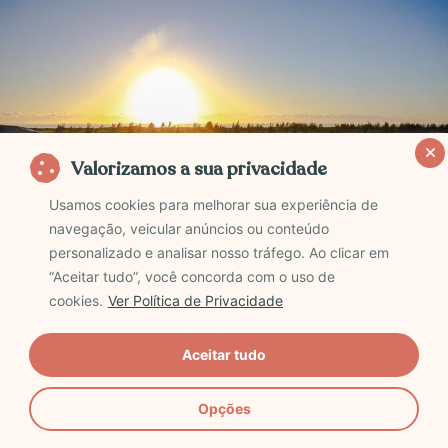
Valorizamos a sua privacidade
Usamos cookies para melhorar sua experiência de
navegação, veicular anúncios ou conteúdo
personalizado e analisar nosso tráfego. Ao clicar em
“Aceitar tudo”, você concorda com o uso de
cookies.
Ver Política de Privacidade
Foto: Viator
Aceitar tudo
A Praia do Rosa, é considerado um destino
internacional, fazendo parte do seleto Grupo das
Opções
baías mais belas do mundo! Este paraíso está
localizado em Imbituba, Capital Nacional da Baleia