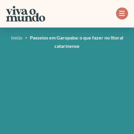
Ir
para
o
conteúdo
Início
>
Passeios em Garopaba: o que fazer no litoral
catarinense