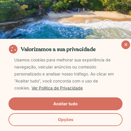
Valorizamos a sua privacidade
Praia Carnaubinha em Paracuru, Ceará. Crédito:
Usamos cookies para melhorar sua experiência de
Jade Queiroz – MTUR/ Flickr
navegação, veicular anúncios ou conteúdo
personalizado e analisar nosso tráfego. Ao clicar em
Sudeste
“Aceitar tudo”, você concorda com o uso de
cookies.
Ver Política de Privacidade
5) Maresias – São Sebastião
Aceitar tudo
Referência para o surf internacional,
Maresias
é uma
Opções
das praias mais badaladas do país, com muito crowd.