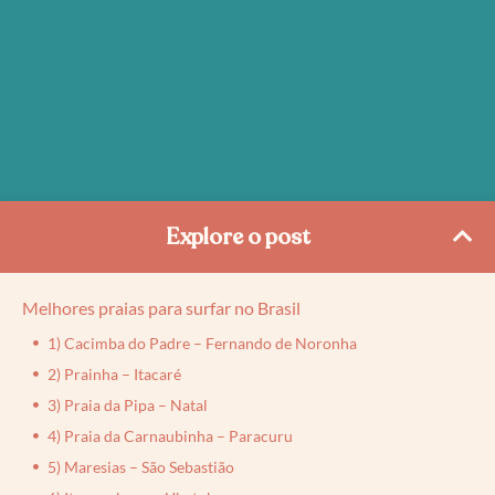
Explore o post
Melhores praias para surfar no Brasil
1) Cacimba do Padre – Fernando de Noronha
2) Prainha – Itacaré
3) Praia da Pipa – Natal
4) Praia da Carnaubinha – Paracuru
5) Maresias – São Sebastião