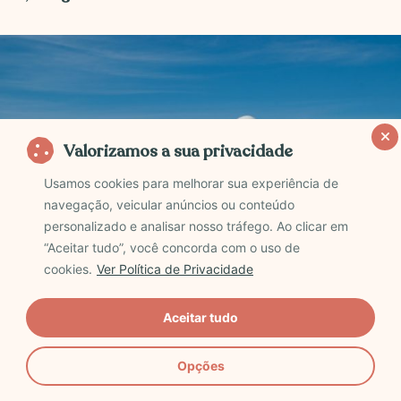
Valorizamos a sua privacidade
Usamos cookies para melhorar sua experiência de
navegação, veicular anúncios ou conteúdo
personalizado e analisar nosso tráfego. Ao clicar em
“Aceitar tudo”, você concorda com o uso de
cookies.
Ver Política de Privacidade
Punta del Este, Uruguai
Aceitar tudo
Bem pertinho do Brasil, o Uruguai é com certeza uma
Opções
das 10 melhores internacionais que você pode fazer!