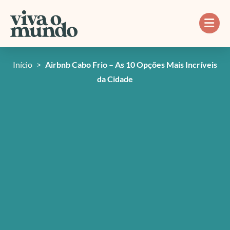
Ir
para
o
conteúdo
Início
>
Airbnb Cabo Frio – As 10 Opções Mais Incríveis
da Cidade