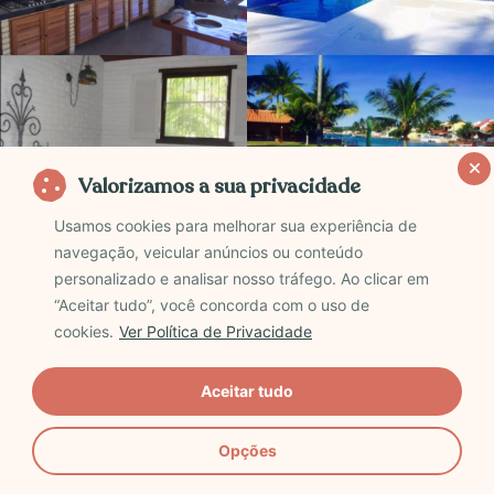
Valorizamos a sua privacidade
Usamos cookies para melhorar sua experiência de
navegação, veicular anúncios ou conteúdo
> Faça sua reserva na Casa em Ogiva no
Airbnb
personalizado e analisar nosso tráfego. Ao clicar em
“Aceitar tudo”, você concorda com o uso de
*Sessão transparência: ao fazer reservas pelo Airbnb
cookies.
Ver Política de Privacidade
através do Viva o Mundo você ajuda a manter o blog
funcionando, sem pagar nada a mais por isso. Obrigada!
?
Aceitar tudo
☘️
.
Opções
4) Mansão Pôr do Sol