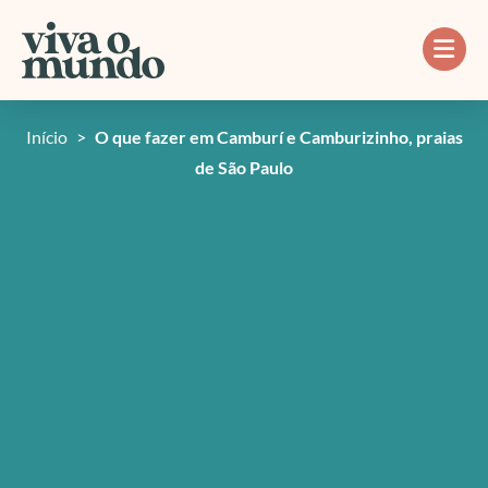
Ir
para
o
conteúdo
Início
>
O que fazer em Camburí e Camburizinho, praias
de São Paulo