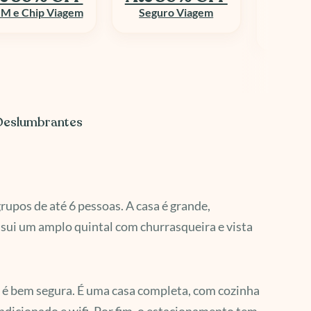
até 70%
Seguro Viagem
Columbi
Aluguel de Veículo
 Deslumbrantes
upos de até 6 pessoas. A casa é grande,
ssui um amplo quintal com churrasqueira e vista
o é bem segura. É uma casa completa, com cozinha
ondicionado e wifi. Por fim, o estacionamento tem