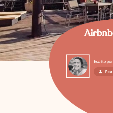
Airbnb 
Escrito por
Post