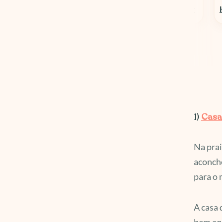
Columbia Sportswear
Hospedagens em Geral
1)
Casa
Na prai
aconche
para o 
A casa 
bem equ