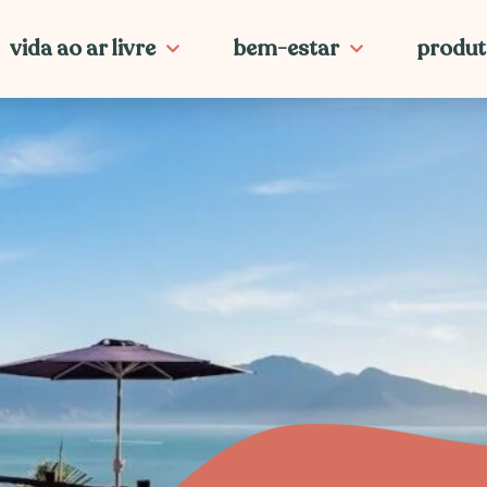
vida ao ar livre
bem-estar
produt