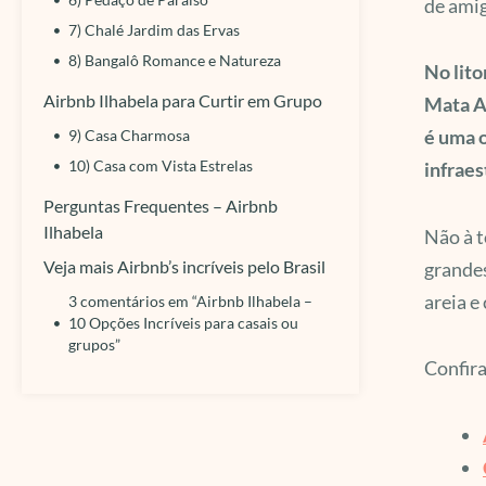
de amig
7) Chalé Jardim das Ervas
8) Bangalô Romance e Natureza
No lito
Airbnb Ilhabela para Curtir em Grupo
Mata At
é uma o
9) Casa Charmosa
10) Casa com Vista Estrelas
infraes
Perguntas Frequentes – Airbnb
Ilhabela
Não à t
Veja mais Airbnb’s incríveis pelo Brasil
grandes
areia e
3 comentários em “Airbnb Ilhabela –
10 Opções Incríveis para casais ou
grupos”
Confira