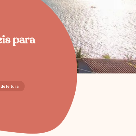
eis para
de leitura