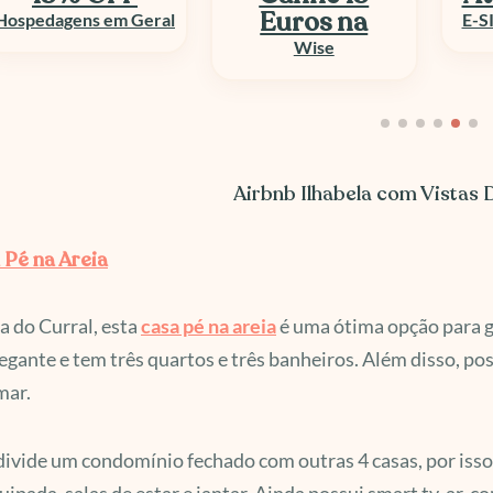
Euros na
E-SIM e Chip Viagem
Wise
Airbnb Ilhabela com Vistas
 Pé na Areia
a do Curral, esta
casa pé na areia
é uma ótima opção para gr
gante e tem três quartos e três banheiros. Além disso, po
mar.
divide um condomínio fechado com outras 4 casas, por iss
ipada, salas de estar e jantar. Ainda possui smart tv, ar-c