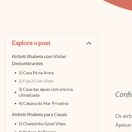
Explore o post
Airbnb Ilhabela com Vistas
Deslumbrantes
1) Casa Pé na Areia
2) Flat 2 Com Vista
3) Casa das águas com piscina
Confi
climatizada
4) Cabana do Mar Privativa
Airbnb Ilhabela para Casais
Os airb
5) Chalezinho Good Vibes
Apesar 
6) Pedaço de Paraíso