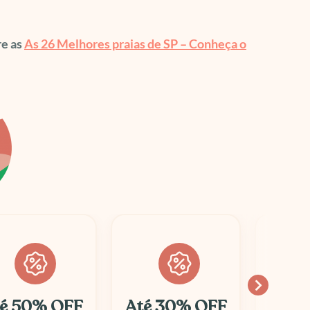
re as
As 26 Melhores praias de SP – Conheça o
é 30% OFF
Economize
10