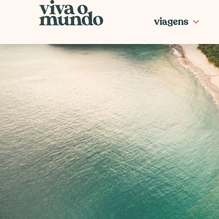
Ir
para
viagens
o
conteúdo