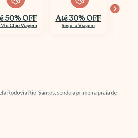
é 30% OFF
Economize
10
até 70%
Seguro Viagem
Columbi
Aluguel de Veículo
pela Rodovia Rio-Santos, sendo a primeira praia de