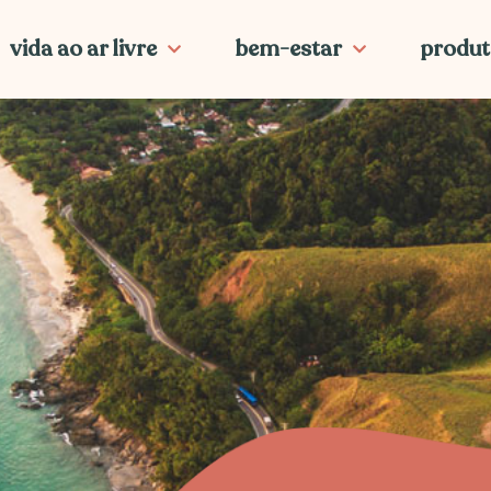
vida ao ar livre
bem-estar
produt