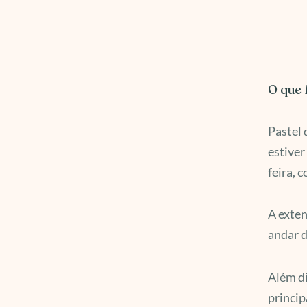
O que 
Pastel 
estiver
feira, 
A exten
andar d
Além di
princip