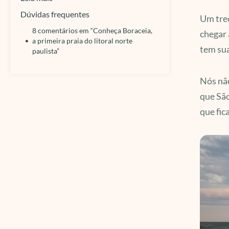
Dúvidas frequentes
Um trec
8 comentários em “Conheça Boraceia,
chegar 
a primeira praia do litoral norte
tem sua
paulista”
Nós não
que São
que fic