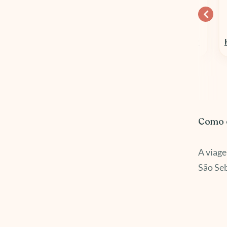
10% OFF
15% OFF
Columbia Sportswear
Hospedagens em Geral
Como c
A viage
São Seb