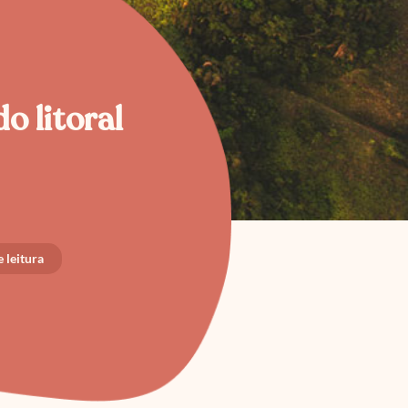
o litoral
 leitura