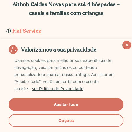
Airbnb Caldas Novas para até 4 hóspedes –
casais e famílias com crianças
4)
Flat Service
O
Flat Service
é totalmente equipado, com cozinha
Valorizamos a sua privacidade
completa, wifi e 8 piscinas de águas termais. Além
Usamos cookies para melhorar sua experiência de
disso, há um restaurante para quem deseja fazer as
navegação, veicular anúncios ou conteúdo
personalizado e analisar nosso tráfego. Ao clicar em
refeições no próprio prédio.
“Aceitar tudo”, você concorda com o uso de
cookies.
Ver Política de Privacidade
Por fim, tem brinquedoteca para as crianças e uma
vaga na garagem inclusa na diária. É um
airbnb
Aceitar tudo
econômico
em Caldas Novas para até 4 pessoas.
Opções