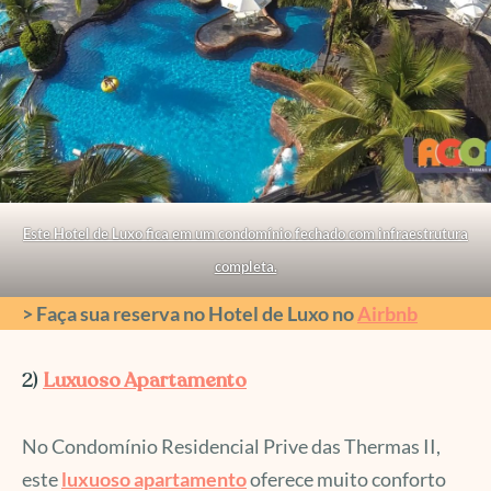
Este Hotel de Luxo fica em um condomínio fechado com infraestrutura
completa.
> Faça sua reserva no Hotel de Luxo no
Airbnb
2)
Luxuoso Apartamento
No Condomínio Residencial Prive das Thermas II,
este
luxuoso apartamento
oferece muito conforto