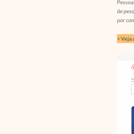
Pessoal
de pesq
por com
> Veja 