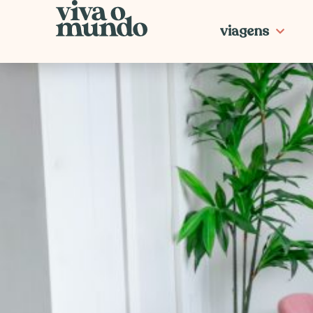
Ir
para
viagens
o
conteúdo