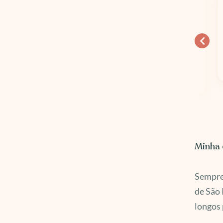
15% OFF
Ganhe 15
Euros na
Hospedagens em Geral
Wise
Minha 
Sempre 
de São 
longos 