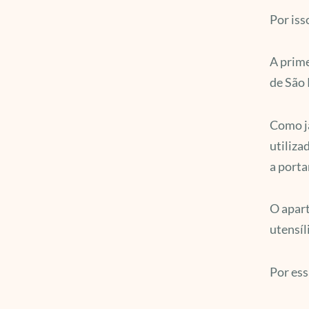
Por iss
A prime
de São 
Como já
utiliza
a porta
O apart
utensí
Por ess