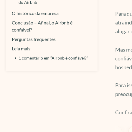
do Airbnb
O histórico da empresa
Para qu
atraind
Conclusão – Afinal, o Airbnb é
confiável?
alugar 
Perguntas frequentes
Leia mais:
Mas mes
confiáv
1 comentário em “Airbnb é confiável?”
hospe
Para is
preocup
Confira