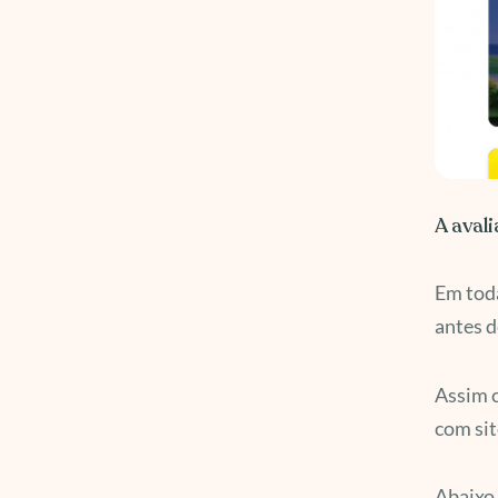
A aval
Em toda
antes d
Assim c
com sit
Abaixo,