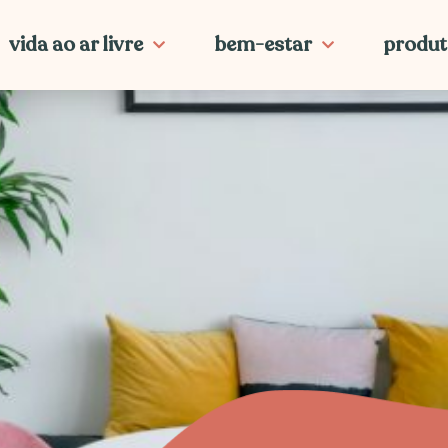
vida ao ar livre
bem-estar
produt