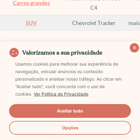
Carros grandes
C4
SUV
Chevrolet Tracker
mais
Valores estimados para aluguel entre 18 e 25 de outubro
Valorizamos a sua privacidade
de 2026, pesquisa realizada em 13/03/2026, com
retirada no aeroporto de Mendoza.
Usamos cookies para melhorar sua experiência de
navegação, veicular anúncios ou conteúdo
Pesquise os preços atualizados e compare locadoras
personalizado e analisar nosso tráfego. Ao clicar em
para alugar carro em Mendoza
“Aceitar tudo”, você concorda com o uso de
cookies.
Ver Política de Privacidade
Quais são as principais locadoras?
Aceitar tudo
As principais empresas que oferecem
Opções
alugar carro em Mendoza são: Alamo,