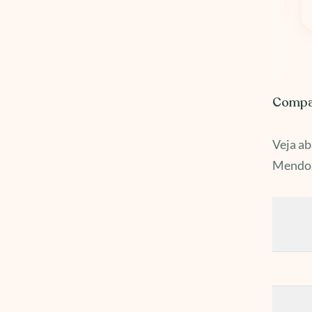
Wise
Compar
Veja ab
Mendo