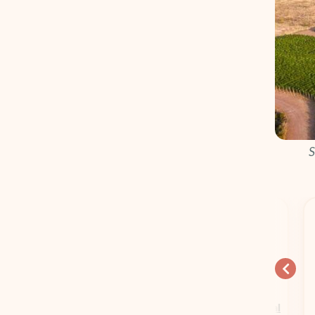
S
15% OFF
Ganhe 15
Euros na
Hospedagens em Geral