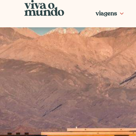
Ir
para
viagens
o
conteúdo