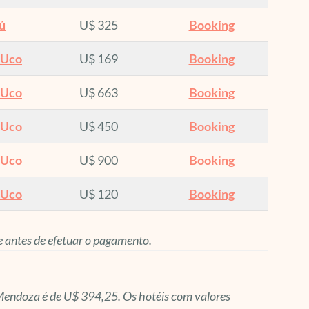
ú
U$ 325
Booking
 Uco
U$ 169
Booking
 Uco
U$ 663
Booking
 Uco
U$ 450
Booking
 Uco
U$ 900
Booking
 Uco
U$ 120
Booking
e antes de efetuar o pagamento.
 Mendoza é de U$ 394,25. Os hotéis com valores