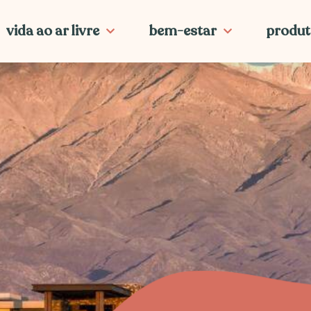
vida ao ar livre
bem-estar
produt