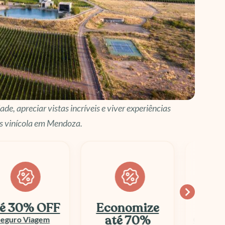
e, apreciar vistas incríveis e viver experiências
is vinícola em Mendoza.
conomize
10% OFF
até 70%
Columbia Sportswear