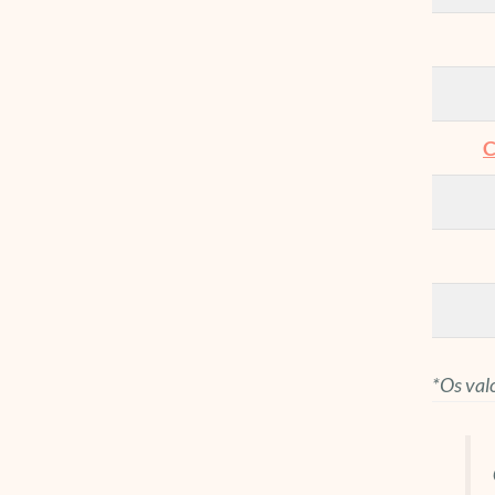
C
*Os val