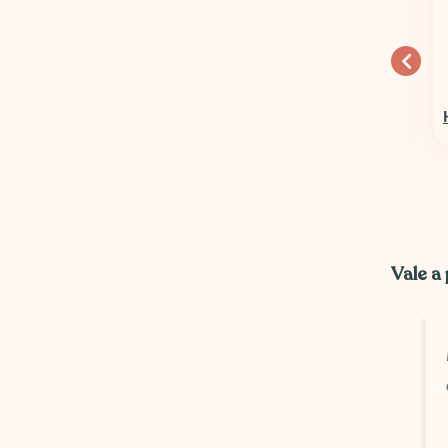
10% OFF
15% OFF
Columbia Sportswear
Hospedagens em Geral
Vale a