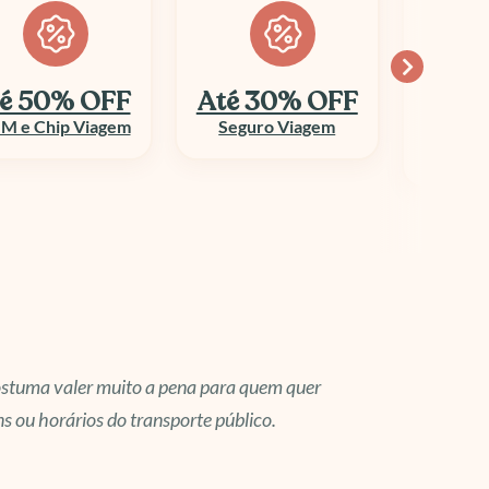
é 30% OFF
Economize
10
até 70%
Seguro Viagem
Columbi
Aluguel de Veículo
costuma valer muito a pena para quem quer
s ou horários do transporte público.