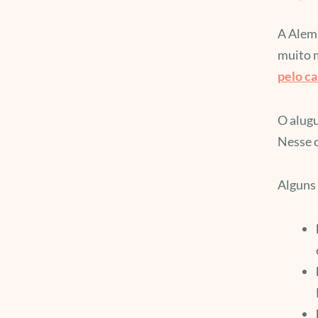
A Alema
muito m
pelo c
O alugu
Nesse c
Alguns 