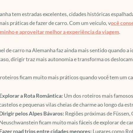
nha tem estradas excelentes, cidades históricas espalhada
ais práticas de fazer de carro. Com um veículo, v
ocê conse
aminho e aproveitar melhor a experiência da viagem
.
el de carro na Alemanha faz ainda mais sentido quando a id
aso, dirigir traz mais autonomia e transforma os desloca
roteiros ficam muito mais práticos quando você tem um ca
Explorar a Rota Romântica:
Um dos roteiros mais famosos
castelos e pequenas vilas cheias de charme ao longo da est
Dirigir pelos Alpes Bávaros:
Regiões próximas de Füssen, 
Neuschwanstein ficam muito mais fáceis de explorar de car
Fazer road trips entre cidades menores:
Lugares como Rot