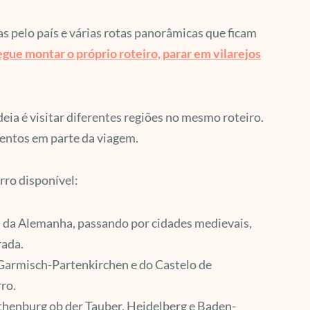
s pelo país e várias rotas panorâmicas que ficam
gue montar o próprio roteiro, parar em vilarejos
eia é visitar diferentes regiões no mesmo roteiro.
mentos em parte da viagem.
rro disponível:
 da Alemanha, passando por cidades medievais,
rada.
Garmisch-Partenkirchen e do Castelo de
ro.
henburg ob der Tauber, Heidelberg e Baden-