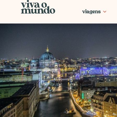
Ir
para
viagens
o
conteúdo