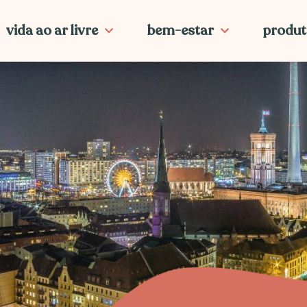
vida ao ar livre
bem-estar
produt