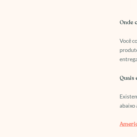
Onde c
Você co
produto
entrega
Quais 
Existem
abaixo 
Americ