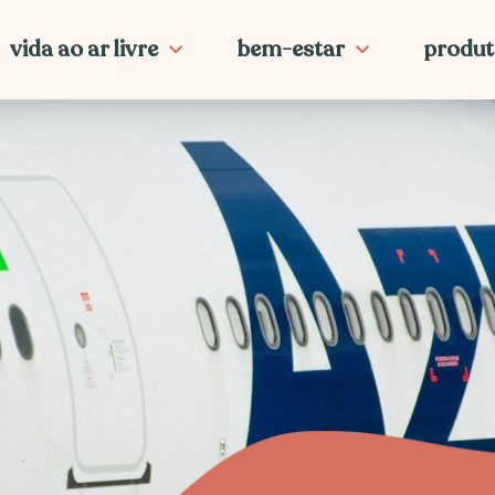
vida ao ar livre
bem-estar
produt