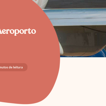
Aeroporto
utos de leitura