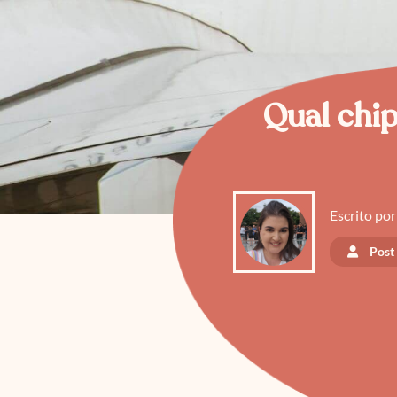
Qual chi
Escrito por
Post