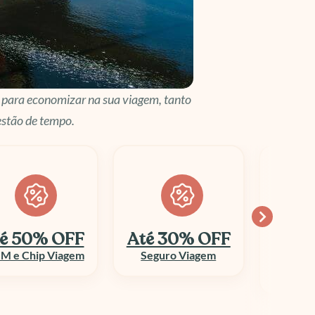
o para economizar na sua viagem, tanto
stão de tempo.
é 30% OFF
Economize
10
até 70%
Seguro Viagem
Columbi
Aluguel de Veículo