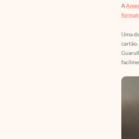
A
Amer
formato
Uma das
cartão.
Guarulh
facilme