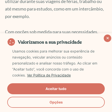
utilizar durante suas viagens de férias, trabalho ou
até mesmo para estudos, como em um intercâmbio,
por exemplo.
Com opções sob medida para suas necessidades,
você tem acesso a uma conexão de alta velocidade
Valorizamos a sua privacidade
em diversos destinos ao redor do mundo. Em caso de
Usamos cookies para melhorar sua experiência de
fazer uma conexão em um país diferente do seu
navegação, veicular anúncios ou conteúdo
destino, ou até mesmo uma viagem de Volta ao
personalizado e analisar nosso tráfego. Ao clicar em
Mundo, você tem a opção de internet e ligações
“Aceitar tudo”, você concorda com o uso de
cookies.
Ver Política de Privacidade
ilimitadas em todo o planeta.
Aceitar tudo
Com acesso fácil à internet e ligações, você pode se
concentrar completamente em aproveitar o destino,
Opções
sem se preocupar com altas tarifas de roaming. A