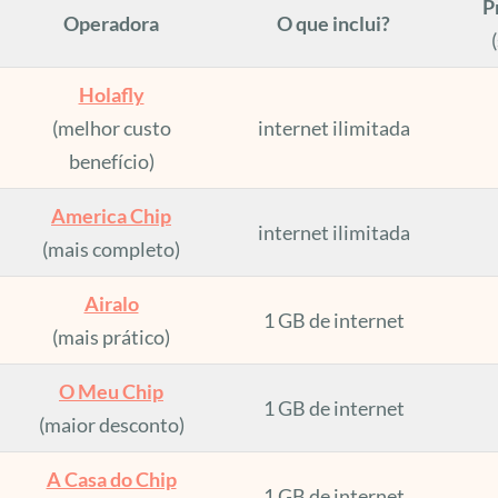
P
Operadora
O que inclui?
Holafly
(melhor custo
internet ilimitada
benefício)
America Chip
internet ilimitada
(mais completo)
Airalo
1 GB de internet
(mais prático)
O Meu Chip
1 GB de internet
(maior desconto)
A Casa do Chip
1 GB de internet