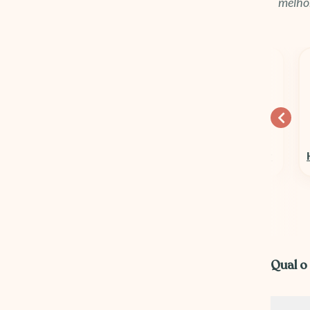
melhor
10% OFF
15% OFF
Columbia Sportswear
Hospedagens em Geral
Qual o