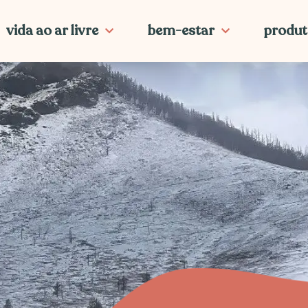
vida ao ar livre
bem-estar
produt