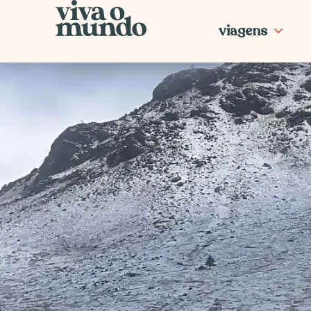
Ir
para
viagens
o
conteúdo