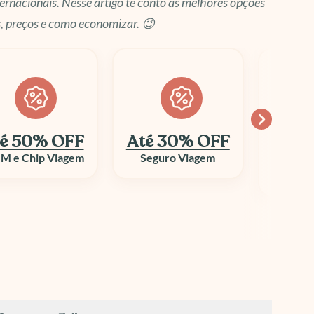
ernacionais. Nesse artigo te conto as melhores opções
, preços e como economizar. 😉
é 30% OFF
Economize
10
até 70%
Seguro Viagem
Columbi
Aluguel de Veículo