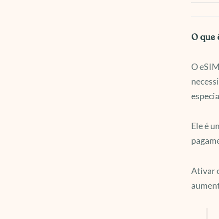
O que 
O eSIM 
necessi
especi
Ele é u
pagamen
Ativar 
aumenta