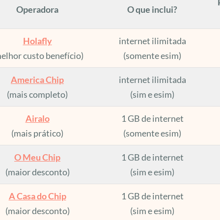
Operadora
O que inclui?
Holafly
internet ilimitada
elhor custo benefício)
(somente esim)
America Chip
internet ilimitada
(mais completo)
(sim e esim)
Airalo
1 GB de internet
(mais prático)
(somente esim)
O Meu Chip
1 GB de internet
(maior desconto)
(sim e esim)
A Casa do Chip
1 GB de internet
(maior desconto)
(sim e esim)