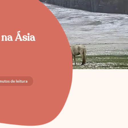
 na Ásia
utos de leitura