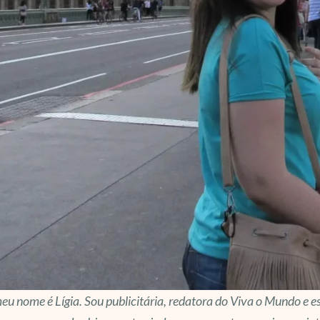
eu nome é Lígia. Sou publicitária, redatora do Viva o Mundo e es