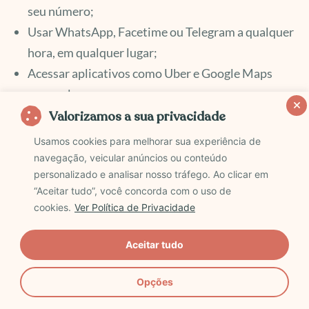
seu número;
Usar WhatsApp, Facetime ou Telegram a qualquer
hora, em qualquer lugar;
Acessar aplicativos como Uber e Google Maps
para se locomover com segurança;
Evitar depender de Wi-Fi público e garantir a
Valorizamos a sua privacidade
proteção de dados e celular;
Usamos cookies para melhorar sua experiência de
Economizar com um plano de internet que dure
navegação, veicular anúncios ou conteúdo
personalizado e analisar nosso tráfego. Ao clicar em
toda a viagem;
“Aceitar tudo”, você concorda com o uso de
Localizar e recuperar seu aparelho em caso de
cookies.
Ver Política de Privacidade
perda ou roubo, já que estará sempre conectado.
Aceitar tudo
Operadoras de eSim que funcionam bem em
Uzbequistão
Opções