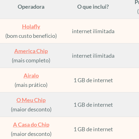
P
Operadora
O que inclui?
Holafly
internet ilimitada
(bom custo benefício)
America Chip
internet ilimitada
(mais completo)
Airalo
1 GB de internet
(mais prático)
O Meu Chip
1 GB de internet
(maior desconto)
A Casa do Chip
1 GB de internet
(maior desconto)