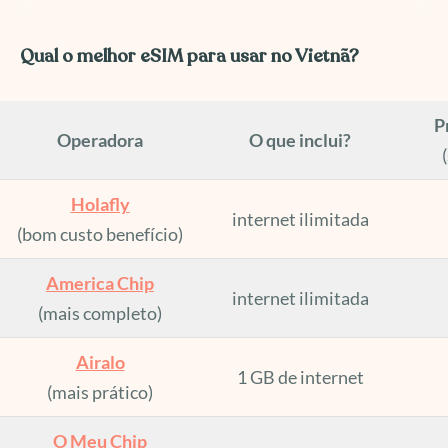
Qual o melhor eSIM para usar no Vietnã?
P
Operadora
O que inclui?
Holafly
internet ilimitada
(bom custo benefício)
America Chip
internet ilimitada
(mais completo)
Airalo
1 GB de internet
(mais prático)
O Meu Chip