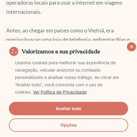
operadoras locais para usar a internet em viagens
internacionais.
Antes, ao chegar em países como o Vietnã, era
preciso buscar uma loja de telefonia, enfrentar filas e
usar transporte público. Além disso, o idioma
Valorizamos a sua privacidade
dificultava a compra de um chip. Isso tomava muito
Usamos cookies para melhorar sua experiência de
tempo. Mas as coisas mudaram!
navegação, veicular anúncios ou conteúdo
personalizado e analisar nosso tráfego. Ao clicar em
“Aceitar tudo”, você concorda com o uso de
Hoje, empresas oferecem eSIMs internacionais no
cookies.
Ver Política de Privacidade
Brasil. A compra é online e a ativação é feita
digitalmente. Assim, ao chegar ao Vietnã, é só
Aceitar tudo
configurar o eSIM no celular e pronto. A internet
estará disponível.
Opções