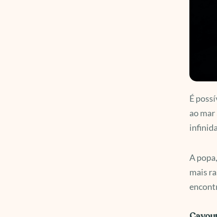
É possí
ao mar 
infinid
A popa,
mais ra
encontr
Cavour