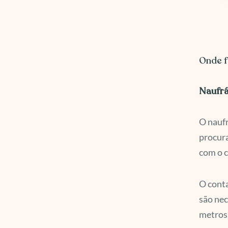
Onde f
Naufrá
O naufr
procura
com o c
O conta
são nec
metros 