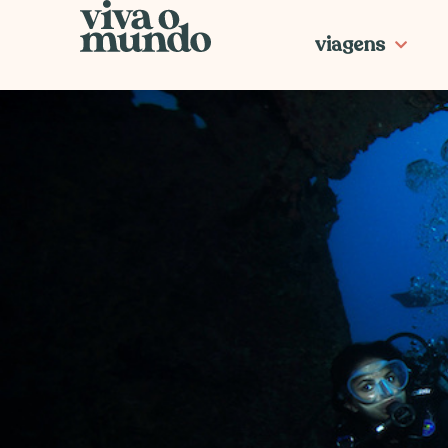
Ir
para
viagens
o
conteúdo