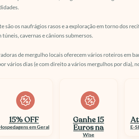
didades.
te são os naufrágios rasos e a exploração em torno dos rec
túneis, cavernas e cânions submersos.
adoras de mergulho locais oferecem vários roteiros em b
or vários dias (e com direito a vários mergulhos por dia), 
Ganhe 15
Até 50% OFF
At
Euros na
E-SIM e Chip Viagem
Wise