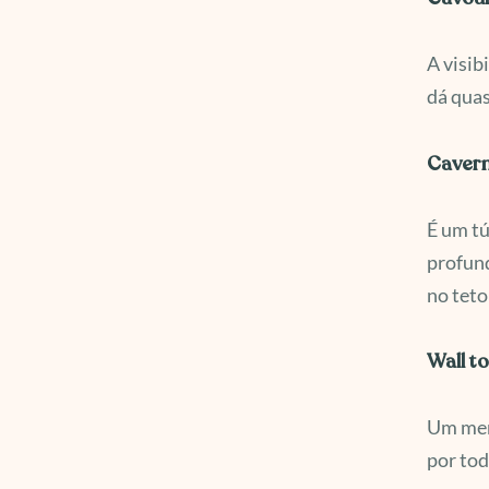
A visib
dá quas
Cavern
É um tú
profund
no teto
Wall t
Um merg
por tod