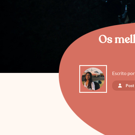
Os melh
Escrito por
Post