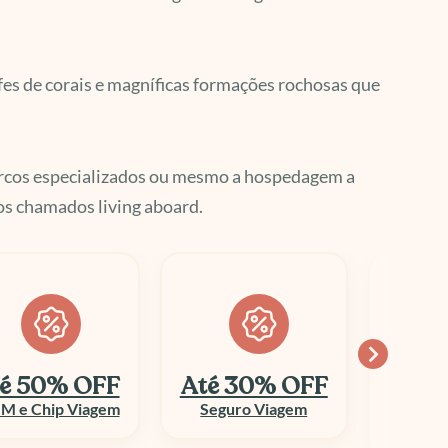
ifes de corais e magníficas formações rochosas que
arcos especializados ou mesmo a hospedagem a
nos chamados living aboard.
é 30% OFF
Economize
10
até 70%
Seguro Viagem
Columbi
Aluguel de Veículo