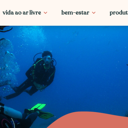
vida ao ar livre
bem-estar
produt