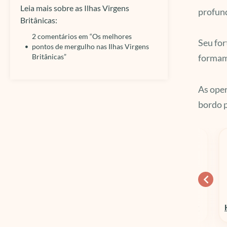
Leia mais sobre as Ilhas Virgens
profun
Britânicas:
2 comentários em “Os melhores
Seu for
pontos de mergulho nas Ilhas Virgens
Britânicas”
formam 
As oper
bordo p
10% OFF
15% OFF
Columbia Sportswear
Hospedagens em Geral