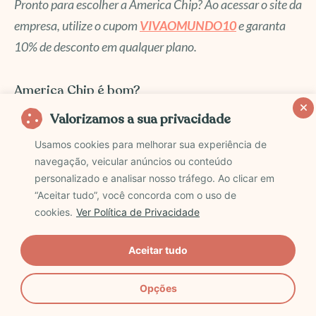
Pronto para escolher a America Chip? Ao acessar o site da
empresa, utilize o cupom
VIVAOMUNDO10
e garanta
10% de desconto em qualquer plano.
America Chip é bom?
Valorizamos a sua privacidade
Usamos cookies para melhorar sua experiência de
Após testar a America Chip em várias
navegação, veicular anúncios ou conteúdo
regiões da Europa, e conto nesse post com
personalizado e analisar nosso tráfego. Ao clicar em
detalhes sobre a
confiabilidade da
“Aceitar tudo”, você concorda com o uso de
empresa
. Porém, posso afirmar com
cookies.
Ver Política de Privacidade
segurança que ela
é realmente boa
!
Aceitar tudo
Opções
Uma característica interessante e decisiva, que me