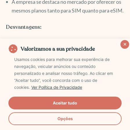
A empresa se destaca no mercado por oferecer os
mesmos planos tanto para SIM quanto para eSIM.
Desvantagens:
Ao usar o Plano Mundi em uma viagem ao redor
Valorizamos a sua privacidade
do mundo, pode ter momentos em que seja
Usamos cookies para melhorar sua experiência de
necessário entrar em contato com o suporte para
navegação, veicular anúncios ou conteúdo
reativar o chip ao atravessar fronteiras.
personalizado e analisar nosso tráfego. Ao clicar em
É importante destacar que o suporte via
“Aceitar tudo”, você concorda com o uso de
cookies.
Ver Política de Privacidade
WhatsApp da empresa está disponível 24 horas
em qualquer lugar do mundo. Em caso de
Aceitar tudo
emergência, basta conectar-se a uma rede sem fio
e solicitar a reativação.
Opções
Não é possível utilizar o eSIM da America Chip na