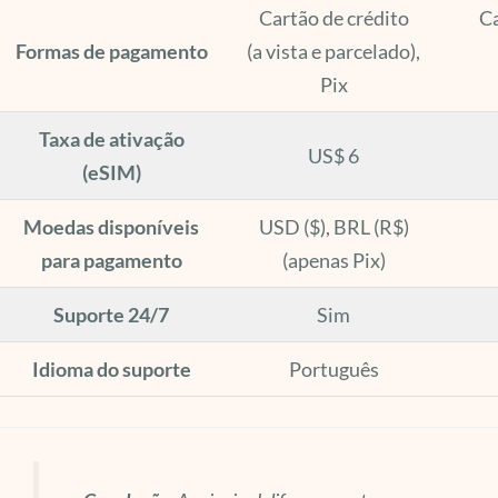
Cartão de crédito
Ca
Formas de pagamento
(a vista e parcelado),
Pix
Taxa de ativação
US$ 6
(eSIM)
Moedas disponíveis
USD ($), BRL (R$)
para pagamento
(apenas Pix)
Suporte 24/7
Sim
Idioma do suporte
Português