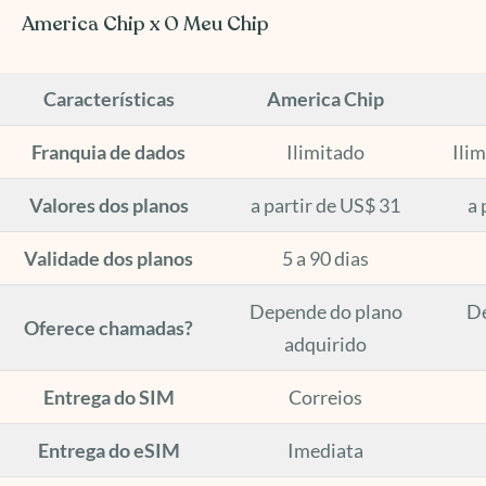
America Chip x O Meu Chip
Características
America Chip
Franquia de dados
Ilimitado
Ilim
Valores dos planos
a partir de US$ 31
a 
Validade dos planos
5 a 90 dias
Depende do plano
De
Oferece chamadas?
adquirido
Entrega do SIM
Correios
Entrega do eSIM
Imediata