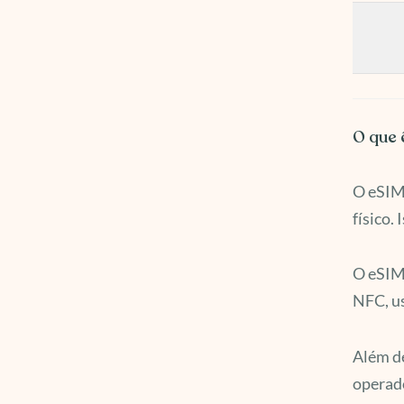
O que 
O eSIM 
físico.
O eSIM,
NFC, u
Além de
operado