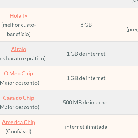
(s
Holafly
(melhor custo-
6 GB
(preç
benefício)
Airalo
1 GB de internet
is barato e prático)
O Meu Chip
1 GB de internet
(Maior desconto)
Casa do Chip
500 MB de internet
(Maior desconto)
America Chip
internet ilimitada
(Confiável)