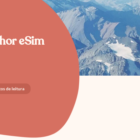
lhor eSim
os de leitura