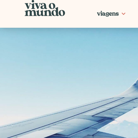
Ir
para
viagens
o
conteúdo