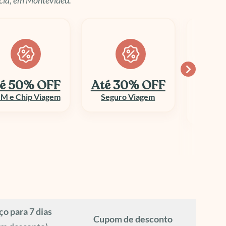
Até 30% OFF
Economize
até 70%
Seguro Viagem
Colum
Aluguel de Veículo
ço para 7 dias
Cupom de desconto