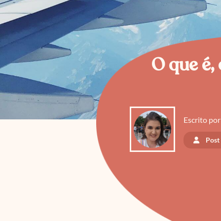
O que é,
Escrito por
Post