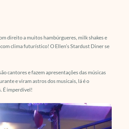
om direito a muitos hambúrgueres, milk shakes e
om clima futurístico! O Ellen’s Stardust Diner se
 são cantores e fazem apresentações das músicas
rante e viram astros dos musicais, lá é o
. É imperdível!