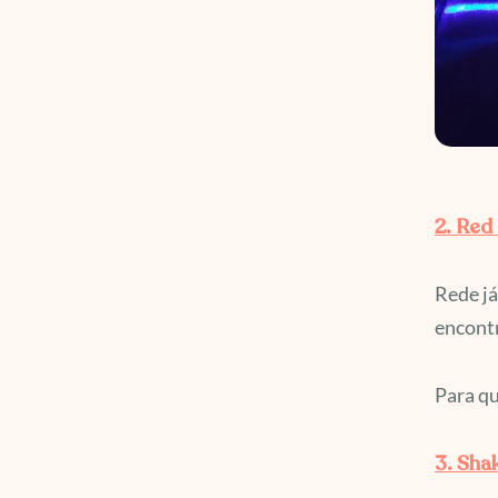
2. Red
Rede já
encontr
Para qu
3. Sha