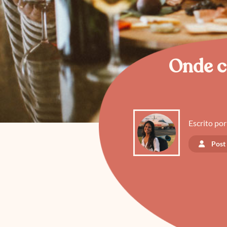
Onde c
Escrito por
Post