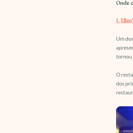
Onde 
1. Elle
Um dos 
apresen
tornou 
O resta
dos pri
restaur