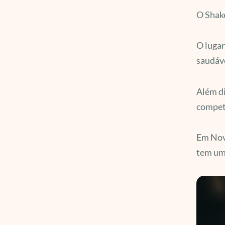
O Shake
O lugar
saudáve
Além di
compet
Em Nova
tem uma