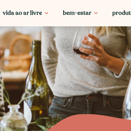
vida ao ar livre
bem-estar
produt