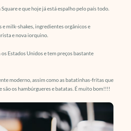
quare e que hoje já está espalho pelo país todo.
s e milk-shakes, ingredientes orgânicos e
rista e nova iorquino.
am os Estados Unidos e tem preços bastante
ente moderno, assim como as batatinhas-fritas que
e são os hambúrgueres e batatas. É muito bom!!!!