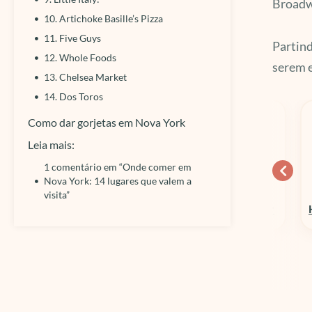
Broadwa
10. Artichoke Basille’s Pizza
11. Five Guys
Partind
12. Whole Foods
serem e
13. Chelsea Market
14. Dos Toros
Como dar gorjetas em Nova York
Leia mais:
1 comentário em “Onde comer em
Nova York: 14 lugares que valem a
10% OFF
15% OFF
visita”
Columbia Sportswear
Hospedagens em Geral