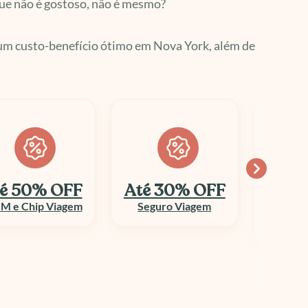
que não é gostoso, não é mesmo?
 um custo-benefício ótimo em Nova York, além de
é 30% OFF
Economize
10
até 70%
Seguro Viagem
Columbi
Aluguel de Veículo