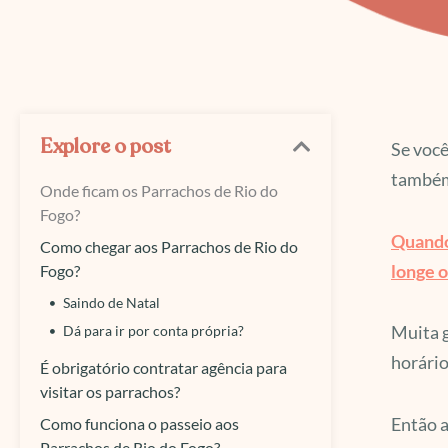
Explore o post
Se você
também 
Onde ficam os Parrachos de Rio do
Fogo?
Quando 
Como chegar aos Parrachos de Rio do
longe o
Fogo?
Saindo de Natal
Muita g
Dá para ir por conta própria?
horário
É obrigatório contratar agência para
visitar os parrachos?
Então a
Como funciona o passeio aos
Parrachos de Rio do Fogo?