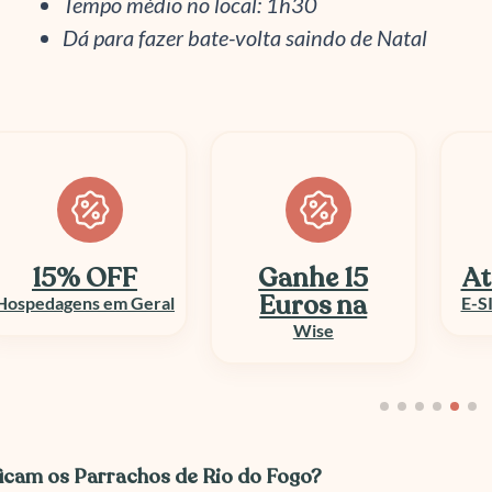
Tempo médio no local: 1h30
Dá para fazer bate-volta saindo de Natal
Ganhe 15
Até 50% OFF
At
Euros na
E-SIM e Chip Viagem
Wise
icam os Parrachos de Rio do Fogo?