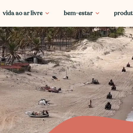
vida ao ar livre
bem-estar
produt