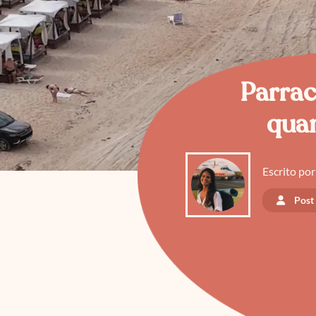
Parrac
quan
Escrito por
Post