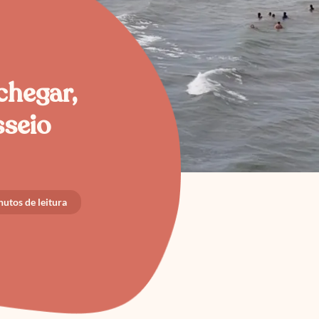
chegar,
sseio
utos de leitura