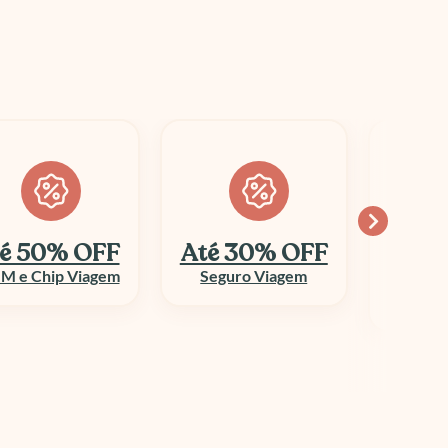
é 30% OFF
Economize
10
até 70%
Seguro Viagem
Columbi
Aluguel de Veículo