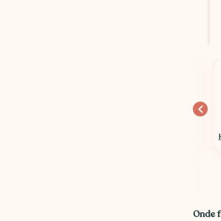
10% OFF
15% OFF
Columbia Sportswear
Hospedagens em Geral
Onde f