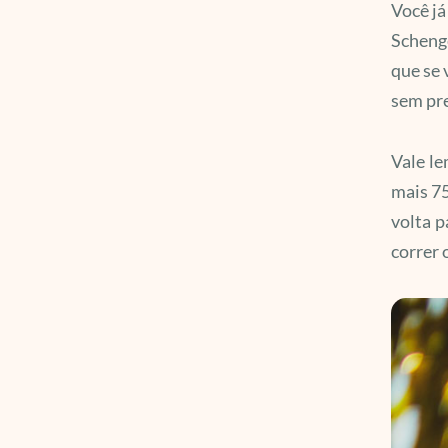
Você já
Schenge
que se 
sem pre
Vale le
mais 75
volta p
correr 