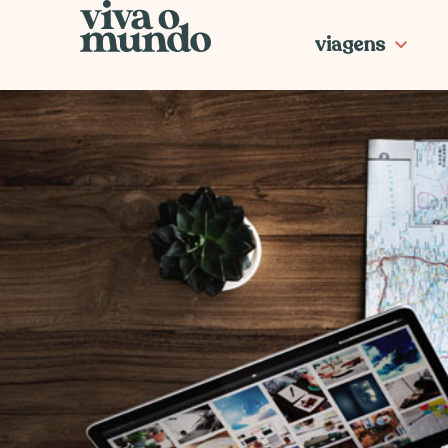
Ir
para
viagens
o
conteúdo