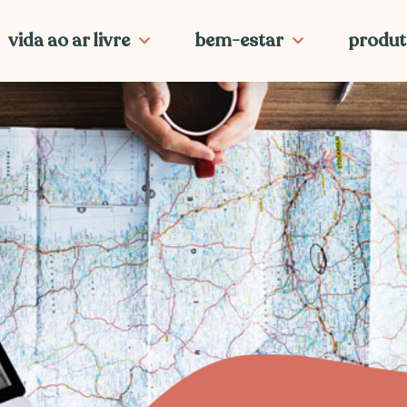
vida ao ar livre
bem-estar
produt