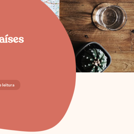
aíses
 leitura