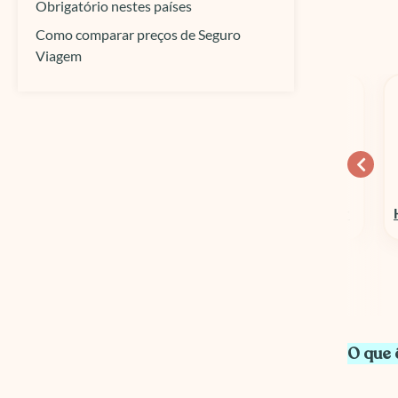
Obrigatório nestes países
Como comparar preços de Seguro
Viagem
10% OFF
15% OFF
Columbia Sportswear
Hospedagens em Geral
O que 