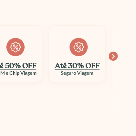
é 30% OFF
Economize
10
até 70%
Seguro Viagem
Columbi
Aluguel de Veículo