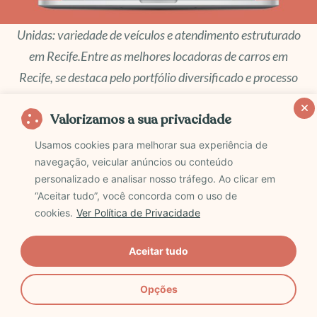
Unidas: variedade de veículos e atendimento estruturado
em Recife.Entre as melhores locadoras de carros em
Recife, se destaca pelo portfólio diversificado e processo
de locação organizado.
Valorizamos a sua privacidade
A
Unidas
é indicada para quem prioriza suporte
Usamos cookies para melhorar sua experiência de
durante o aluguel e quer escolher entre diferentes
navegação, veicular anúncios ou conteúdo
categorias de carro. A empresa costuma oferecer
personalizado e analisar nosso tráfego. Ao clicar em
“Aceitar tudo”, você concorda com o uso de
opções que vão do compacto ao SUV, permitindo
cookies.
Ver Política de Privacidade
ajustar conforto e orçamento conforme o roteiro.
Aceitar tudo
Em Recife, a retirada é simples e o atendimento
segue padrão nacional, o que traz mais
Opções
previsibilidade para quem prefere alugar com marcas